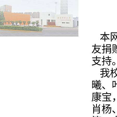
本
友捐
支持
我
曦、
康宝
肖杨