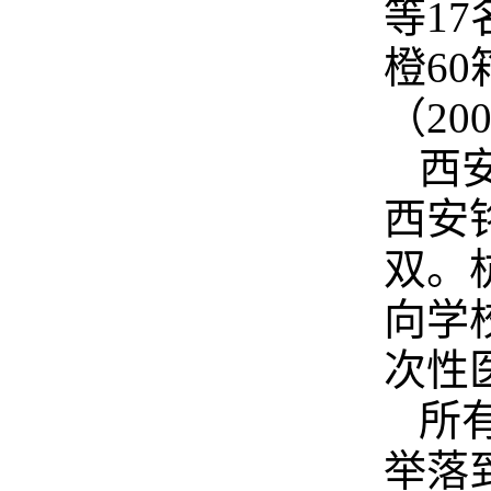
等1
橙60
（20
西
西安
双。
向学校
次性医
所
举落