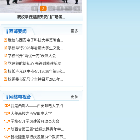
1
2
3
4
5
6
我校举行迎接天安门广场国...
西邮要闻
更多
我校与西安电子科技大学签署合...
学校举行2026年暑期大学生文化...
学校召开“两优一先”表彰大会
党建领航铸初心 先锋赋能建新功...
校长卢光跃主持召开2026年第9次...
校党委书记马宁主持召开2026年...
网络电视台
更多
我是西邮人——西安邮电大学招...
大美高校之西安邮电大学
学校召开学风建设月动员大会
陕西省第三届“丝绸之路青年学...
我校隆重举行庆祝第34个教师节...