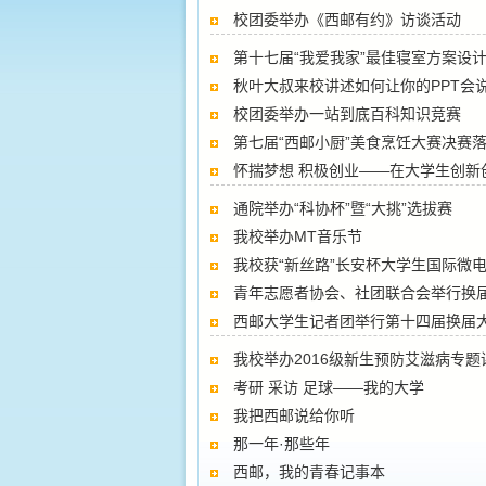
校团委举办《西邮有约》访谈活动
第十七届“我爱我家”最佳寝室方案设
秋叶大叔来校讲述如何让你的PPT会
校团委举办一站到底百科知识竞赛
第七届“西邮小厨”美食烹饪大赛决赛
怀揣梦想 积极创业——在大学生创
通院举办“科协杯”暨“大挑”选拔赛
我校举办MT音乐节
我校获“新丝路”长安杯大学生国际微
青年志愿者协会、社团联合会举行换
西邮大学生记者团举行第十四届换届
我校举办2016级新生预防艾滋病专题
考研 采访 足球——我的大学
我把西邮说给你听
那一年·那些年
西邮，我的青春记事本