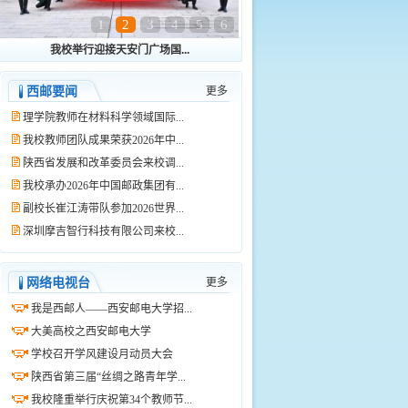
1
2
3
4
5
6
我校举行迎接天安门广场国...
西邮要闻
更多
理学院教师在材料科学领域国际...
我校教师团队成果荣获2026年中...
陕西省发展和改革委员会来校调...
我校承办2026年中国邮政集团有...
副校长崔江涛带队参加2026世界...
深圳摩吉智行科技有限公司来校...
网络电视台
更多
我是西邮人——西安邮电大学招...
大美高校之西安邮电大学
学校召开学风建设月动员大会
陕西省第三届“丝绸之路青年学...
我校隆重举行庆祝第34个教师节...