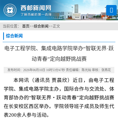
当前位置：
首页
>>
综合新闻
>>
正文
综合新闻
电子工程学院、集成电路学院举办“智联无界·跃
动青春”定向越野挑战赛
发布时间：2026年06月10日 16时53分47秒 责任编辑：陈光灿 审核：张燕花
本网讯
（通讯员 贾晨欣）
近日，由电子工程
学院、集成电路学院主办，国际合作与交流处、体
育部协办的“智联无界・跃动青春”定向越野挑战赛
在长安校区西区举办。学院领导班子成员及师生代
表200余人参与活动。